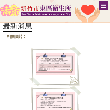
跳
嬰兒安心睡：仰睡
到
:::
首頁
>
訊息公告
>
最新消息
主
Men
字級：
要
最新消息
內
容
區
相關圖片：
塊