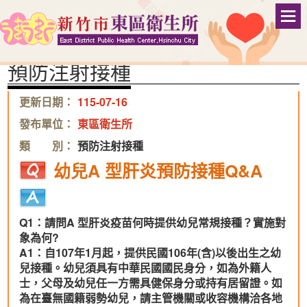
跳
嬰兒安心睡：仰
到
:::
首頁
>
便民服務
>
常見問答
>
預防注射接種
主
Men
字級：
要
預防注射接種
內
容
區
更新日期：
115-07-16
塊
發布單位：
東區衛生所
類 別：
預防注射接種
幼兒A 型肝炎預防接種Q&A
Q1
：請問
A
型肝炎疫苗何時提供幼兒常規接種？實施對
象為何
?
A1
：
自107年1月起，提供民國106年(含)以後出生之幼
兒接種。幼兒須具有中華民國國民身分，如為外籍人
士，父母及幼兒任一方需具健保身分或持有居留證。如
為在臺無國籍弱勢幼兒，請主管機關或收容機構洽各地