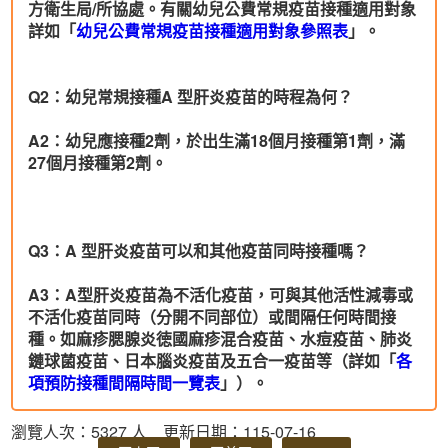
方衛生局/所協處。有關幼兒公費常規疫苗接種適用對象
詳如「
幼兒公費常規疫苗接種適用對象參照表
」。
Q2
：幼兒常規接種
A
型肝炎疫苗的時程為何？
A2
：
幼兒應接種2劑，於出生滿18個月接種第1劑，滿
27個月接種第2劑。
Q3
：
A
型肝炎疫苗可以和其他疫苗同時接種嗎？
A3
：
A型肝炎疫苗為不活化疫苗，可與其他活性減毒或
不活化疫苗同時（分開不同部位）或間隔任何時間接
種。如麻疹腮腺炎徳國麻疹混合疫苗、水痘疫苗、肺炎
鏈球菌疫苗、日本腦炎疫苗及五合一疫苗等（詳如「
各
項預防接種間隔時間一覽表
」）。
瀏覽人次：5327 人 更新日期：115-07-16